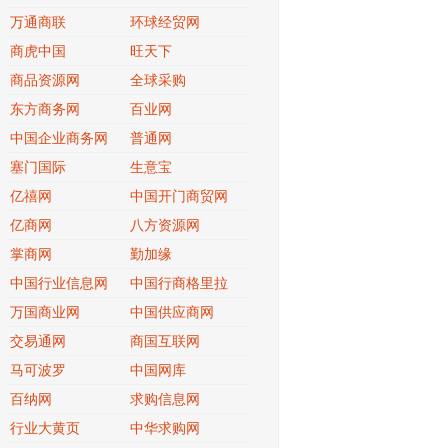
万通商联
环球经贸网
商虎中国
旺天下
商品资源网
全球采购
东方商务网
百业网
中国企业商务网
普通网
塞门国际
生意宝
亿禧网
中国开门商贸网
亿商网
八方资源网
掌商网
勤加缘
中国行业信息网
中国行商格里拉
万国商业网
中国供应商网
交易通网
商国互联网
马可波罗
中国网库
百纳网
求购信息网
行业大黄页
中华求购网