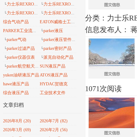
力士乐REXROTH工业导轨
力士乐REXROTH 安沃驰气动
└
└
力士乐REXROTH 工业密封维修包
力士乐REXROTH工业自动化
└
└
分类：
力士乐RE
综合气动产品
EATON威格士工业流体
信息发布人：
parker液压
PARKER工业流体产品传动与控制
└
parker气动
parker液压管件接头
└
└
parker过滤产品
parker密封产品
└
└
parker仪器仪表
派克自动化产品
└
└
parker航空航天、轨道交通、风电能产品
SUN液压产品
└
yuken油研液压产品
ATOS液压产品
hawe液压产品
HYDAC贺德克
1071次阅读
综合液压产品
工业技术文件
文章归档
2026年8月 (20)
2026年7月 (82)
2026年3月 (69)
2026年2月 (56)