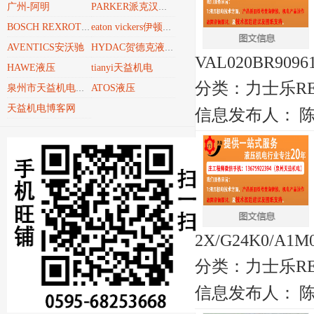
广州-阿明
PARKER派克汉尼汾
BOSCH REXROTH博世力士乐REXROTH
eaton vickers伊顿威格士
AVENTICS安沃驰
HYDAC贺德克液压技术
VAL020BR909610
HAWE液压
tianyi天益机电
分类：
力士乐RE
ATOS液压
泉州市天益机电贸易有限公司
天益机电博客网
信息发布人：
2X/G24K0/A1M08
分类：
力士乐RE
信息发布人：