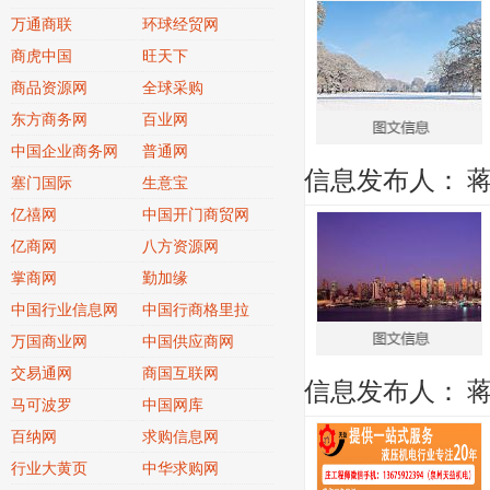
万通商联
环球经贸网
商虎中国
旺天下
商品资源网
全球采购
东方商务网
百业网
中国企业商务网
普通网
信息发布人：
塞门国际
生意宝
亿禧网
中国开门商贸网
亿商网
八方资源网
掌商网
勤加缘
中国行业信息网
中国行商格里拉
万国商业网
中国供应商网
交易通网
商国互联网
信息发布人：
马可波罗
中国网库
百纳网
求购信息网
行业大黄页
中华求购网