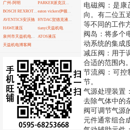
广州-阿明
PARKER派克汉尼汾
电磁阀：是康
BOSCH REXROTH博世力士乐REXROTH
eaton vickers伊顿威格士
向。有二位五
AVENTICS安沃驰
HYDAC贺德克液压技术
等不同的工作
HAWE液压
tianyi天益机电
阀岛：将多个
ATOS液压
泉州市天益机电贸易有限公司
动系统的集成
天益机电博客网
减压阀：用于
合适的范围内
节流阀：可控
节。
气源处理装置
去除气体中的
阀可调节气源
元件通常组合
气动辅助元件