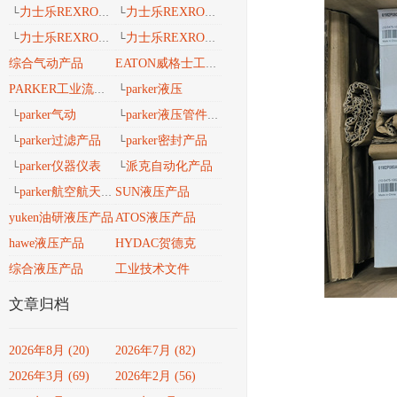
力士乐REXROTH工业导轨
力士乐REXROTH 安沃驰气动
└
└
力士乐REXROTH 工业密封维修包
力士乐REXROTH工业自动化
└
└
综合气动产品
EATON威格士工业流体
parker液压
PARKER工业流体产品传动与控制
└
parker气动
parker液压管件接头
└
└
parker过滤产品
parker密封产品
└
└
parker仪器仪表
派克自动化产品
└
└
parker航空航天、轨道交通、风电能产品
SUN液压产品
└
yuken油研液压产品
ATOS液压产品
hawe液压产品
HYDAC贺德克
综合液压产品
工业技术文件
文章归档
2026年8月 (20)
2026年7月 (82)
2026年3月 (69)
2026年2月 (56)