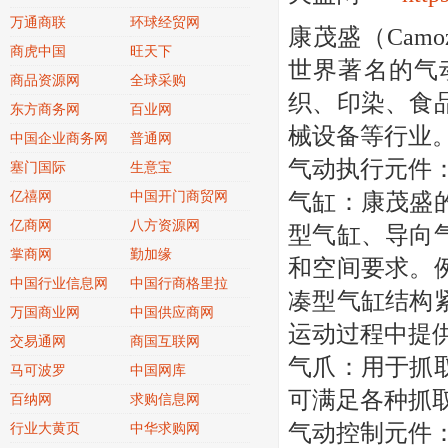
万通商联
环球经贸网
康茂盛（Cam
商虎中国
旺天下
世界著名的气
商品资源网
全球采购
织、印染、食
东方商务网
百业网
械设备等行业
中国企业商务网
普通网
气动执行元件
塞门国际
生意宝
亿禧网
中国开门商贸网
气缸：康茂盛
亿商网
八方资源网
型气缸、导向
掌商网
勤加缘
和空间要求。
中国行业信息网
中国行商格里拉
凑型气缸结构
万国商业网
中国供应商网
运动过程中提
交易通网
商国互联网
气爪：用于抓
马可波罗
中国网库
可满足各种抓
百纳网
求购信息网
气动控制元件
行业大黄页
中华求购网