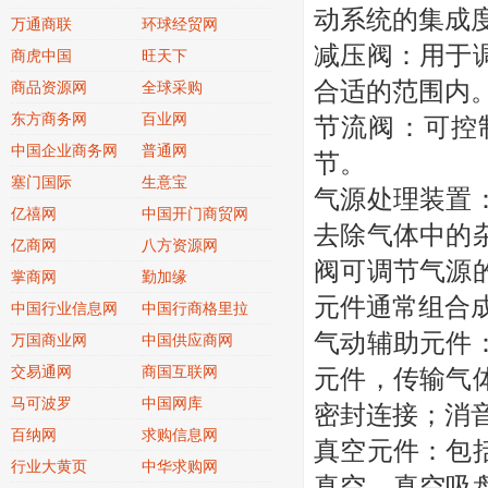
动系统的集成
万通商联
环球经贸网
减压阀：用于
商虎中国
旺天下
合适的范围内
商品资源网
全球采购
东方商务网
百业网
节流阀：可控
中国企业商务网
普通网
节。
塞门国际
生意宝
气源处理装置
亿禧网
中国开门商贸网
去除气体中的
亿商网
八方资源网
阀可调节气源
掌商网
勤加缘
元件通常组合
中国行业信息网
中国行商格里拉
气动辅助元件
万国商业网
中国供应商网
交易通网
商国互联网
元件，传输气
马可波罗
中国网库
密封连接；消
百纳网
求购信息网
真空元件：包
行业大黄页
中华求购网
真空，真空吸