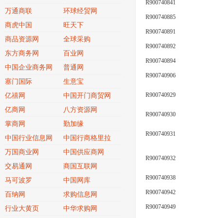
R900740841
万通商联
环球经贸网
R900740885
商虎中国
旺天下
R900740891
商品资源网
全球采购
R900740892
东方商务网
百业网
R900740894
中国企业商务网
普通网
R900740906
塞门国际
生意宝
R900740929
亿禧网
中国开门商贸网
亿商网
八方资源网
R900740930
掌商网
勤加缘
R900740931
中国行业信息网
中国行商格里拉
万国商业网
中国供应商网
R900740932
交易通网
商国互联网
R900740938
马可波罗
中国网库
R900740942
百纳网
求购信息网
R900740949
行业大黄页
中华求购网