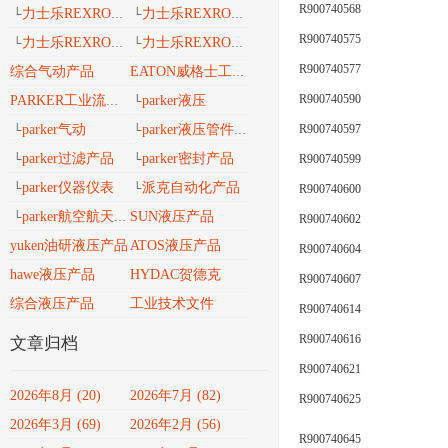
R900740568
力士乐REXROTH工业导轨
力士乐REXROTH 安沃驰气动
└
└
R900740575
力士乐REXROTH 工业密封维修包
力士乐REXROTH工业自动化
└
└
R900740577
综合气动产品
EATON威格士工业流体
R900740590
parker液压
PARKER工业流体产品传动与控制
└
R900740597
parker气动
parker液压管件接头
└
└
parker过滤产品
parker密封产品
R900740599
└
└
parker仪器仪表
派克自动化产品
R900740600
└
└
parker航空航天、轨道交通、风电能产品
SUN液压产品
└
R900740602
yuken油研液压产品
ATOS液压产品
R900740604
hawe液压产品
HYDAC贺德克
R900740607
综合液压产品
工业技术文件
R900740614
R900740616
文章归档
R900740621
2026年8月 (20)
2026年7月 (82)
R900740625
2026年3月 (69)
2026年2月 (56)
R900740645