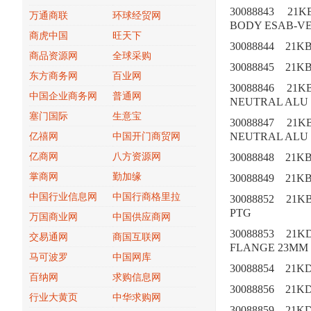
30088843
21K
万通商联
环球经贸网
BODY ESAB-V
商虎中国
旺天下
30088844
21K
商品资源网
全球采购
30088845
21K
东方商务网
百业网
30088846
21K
中国企业商务网
普通网
NEUTRAL ALU
塞门国际
生意宝
30088847
21K
NEUTRAL ALU
亿禧网
中国开门商贸网
亿商网
八方资源网
30088848
21K
掌商网
勤加缘
30088849
21K
中国行业信息网
中国行商格里拉
30088852
21K
PTG
万国商业网
中国供应商网
30088853
21K
交易通网
商国互联网
FLANGE 23MM
马可波罗
中国网库
30088854
21K
百纳网
求购信息网
30088856
21K
行业大黄页
中华求购网
30088859
21K