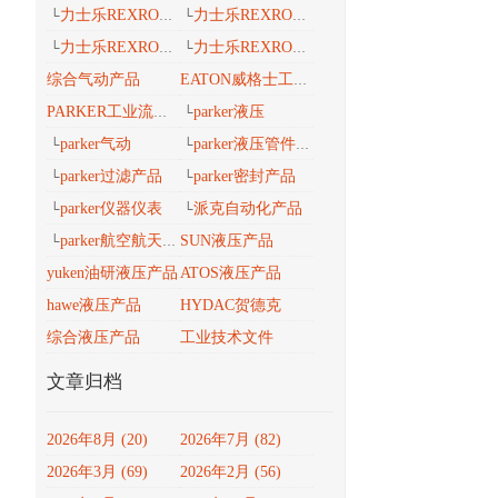
力士乐REXROTH工业导轨
力士乐REXROTH 安沃驰气动
└
└
力士乐REXROTH 工业密封维修包
力士乐REXROTH工业自动化
└
└
综合气动产品
EATON威格士工业流体
parker液压
PARKER工业流体产品传动与控制
└
parker气动
parker液压管件接头
└
└
parker过滤产品
parker密封产品
└
└
parker仪器仪表
派克自动化产品
└
└
parker航空航天、轨道交通、风电能产品
SUN液压产品
└
yuken油研液压产品
ATOS液压产品
hawe液压产品
HYDAC贺德克
综合液压产品
工业技术文件
文章归档
2026年8月 (20)
2026年7月 (82)
2026年3月 (69)
2026年2月 (56)