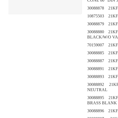
CONE 60ｰ DIN 
30088878
21K
10875503
21K
30088879
21K
30088880
21K
BLACK/W/O VA
70159007
21K
30088885
21K
30088887
21K
30088891
21K
30088893
21K
30088892
21K
NEUTRAL
30088895
21K
BRASS BLANK
30088896
21K