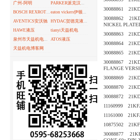
广州-阿明
PARKER派克汉尼汾
30088861
21K
BOSCH REXROTH博世力士乐REXROTH
eaton vickers伊顿威格士
30088862
21K
AVENTICS安沃驰
HYDAC贺德克液压技术
NICKEL PLATE
HAWE液压
tianyi天益机电
30088863
21K
ATOS液压
泉州市天益机电贸易有限公司
30088864
21K
天益机电博客网
30088865
21K
30088867
21K
FLANGE VERS
30088869
21K
30088870
21K
30088872
21K
11160999
21K
11161000
21K
10875502
21K
30088877
21K