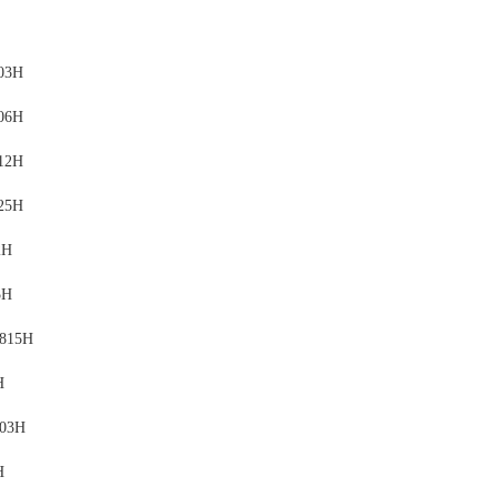
03H
06H
12H
25H
2H
5H
0815H
H
803H
H