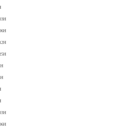
H
03H
06H
12H
25H
2H
5H
H
H
03H
06H