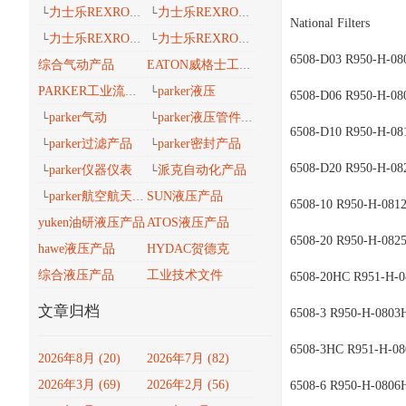
力士乐REXROTH工业导轨
力士乐REXROTH 安沃驰气动
└
└
National Filters
力士乐REXROTH 工业密封维修包
力士乐REXROTH工业自动化
└
└
6508-D03 R950-H-08
综合气动产品
EATON威格士工业流体
parker液压
PARKER工业流体产品传动与控制
└
6508-D06 R950-H-08
parker气动
parker液压管件接头
└
└
6508-D10 R950-H-08
parker过滤产品
parker密封产品
└
└
6508-D20 R950-H-08
parker仪器仪表
派克自动化产品
└
└
parker航空航天、轨道交通、风电能产品
SUN液压产品
└
6508-10 R950-H-081
yuken油研液压产品
ATOS液压产品
6508-20 R950-H-082
hawe液压产品
HYDAC贺德克
综合液压产品
工业技术文件
6508-20HC R951-H-
文章归档
6508-3 R950-H-0803
6508-3HC R951-H-0
2026年8月 (20)
2026年7月 (82)
2026年3月 (69)
2026年2月 (56)
6508-6 R950-H-0806