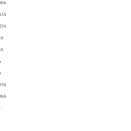
06A
12A
25A
2A
5A
A
A
03A
06A
0
5