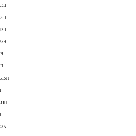
03H
06H
12H
25H
2H
5H
1615H
H
603H
H
03A