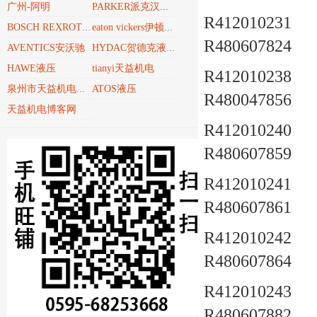
广州-阿明
PARKER派克汉尼汾
R412010231 a
BOSCH REXROTH博世力士乐REXROTH
eaton vickers伊顿威格士
R480607824
AVENTICS安沃驰
HYDAC贺德克液压技术
HAWE液压
tianyi天益机电
R412010238 a
ATOS液压
泉州市天益机电贸易有限公司
R480047856
天益机电博客网
R412010240 a
R480607859
R412010241 a
R480607861
R412010242 a
R480607864
R412010243 a
R480607882