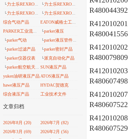
R412010200 a
力士乐REXROTH工业导轨
力士乐REXROTH 安沃驰气动
└
└
R480044392
力士乐REXROTH 工业密封维修包
力士乐REXROTH工业自动化
└
└
R412010201 a
综合气动产品
EATON威格士工业流体
parker液压
PARKER工业流体产品传动与控制
└
R480041556
parker气动
parker液压管件接头
└
└
R412010202 a
parker过滤产品
parker密封产品
└
└
R480079809
parker仪器仪表
派克自动化产品
└
└
parker航空航天、轨道交通、风电能产品
SUN液压产品
└
R412010203 a
yuken油研液压产品
ATOS液压产品
R480607498
hawe液压产品
HYDAC贺德克
R412010207 a
综合液压产品
工业技术文件
R480607522
文章归档
R412010208 a
2026年8月 (20)
2026年7月 (82)
R480607529
2026年3月 (69)
2026年2月 (56)