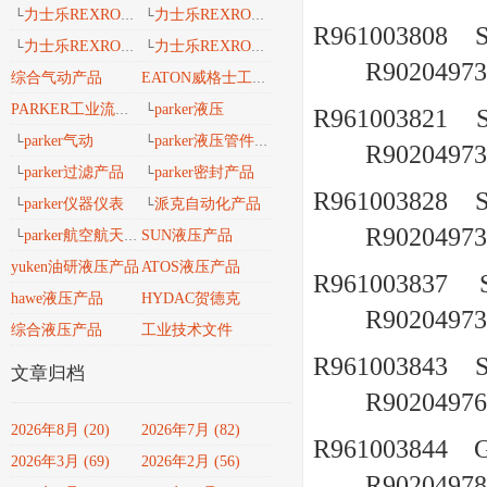
力士乐REXROTH工业导轨
力士乐REXROTH 安沃驰气动
└
└
R961003808
力士乐REXROTH 工业密封维修包
力士乐REXROTH工业自动化
└
└
R90204973
综合气动产品
EATON威格士工业流体
parker液压
PARKER工业流体产品传动与控制
└
R961003821
parker气动
parker液压管件接头
└
└
R90204973
parker过滤产品
parker密封产品
└
└
R961003828
parker仪器仪表
派克自动化产品
└
└
R90204973
parker航空航天、轨道交通、风电能产品
SUN液压产品
└
yuken油研液压产品
ATOS液压产品
R961003837
hawe液压产品
HYDAC贺德克
R90204973
综合液压产品
工业技术文件
R961003843
文章归档
R90204976
2026年8月 (20)
2026年7月 (82)
R961003844
2026年3月 (69)
2026年2月 (56)
R90204978