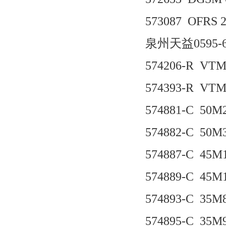
573087 OFRS 2
泉州天益0595-6
574206-R VTM4
574393-R VTM4
574881-C 50M2
574882-C 50M3
574887-C 45M1
574889-C 45M1
574893-C 35M8
574895-C 35M9