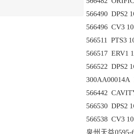
566482 ORIFI
566490 DPS2 10
566496 CV3 10 
566511 PTS3 1
566517 ERV1 1
566522 DPS2 16
300AA00014A
566442 CAVIT
566530 DPS2 16
566538 CV3 10 
泉州天益0595-6