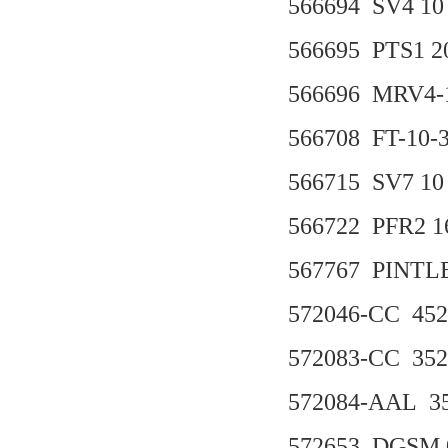
566694 SV4 10
566695 PTS1 20
566696 MRV4-
566708 FT-10-
566715 SV7 10
566722 PFR2 16
567767 PINTL
572046-CC 45
572083-CC 35
572084-AAL 3
572653 DGSM 0